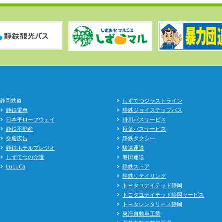
静岡鉄道
しずてつジャストライン
静鉄電車
静鉄ジョイステップバス
日本平ロープウェイ
掛川バスサービス
静鉄不動産
秋葉バスサービス
交通広告
静鉄タクシー
静鉄ホテルプレジオ
駿遠運送
しずてつの介護
磐田運送
LuLuCa
静鉄ストア
静鉄リテイリング
トヨタユナイテッド静岡
トヨタユナイテッド静岡サービス
トヨタレンタリース静岡
東海自動車工業