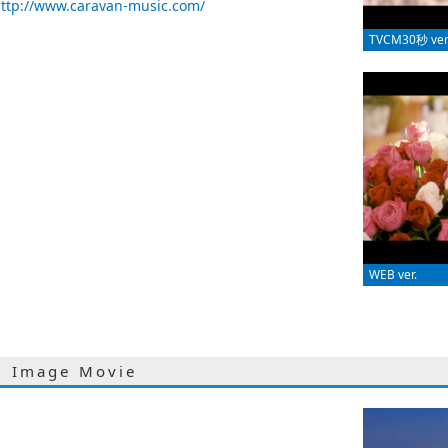
ttp://www.caravan-music.com/
TVCM30秒 ver
WEB ver.
Image Movie