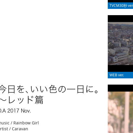
TVCM30秒 ver
WEB ver.
usic / Rainbow Girl
rtist / Caravan