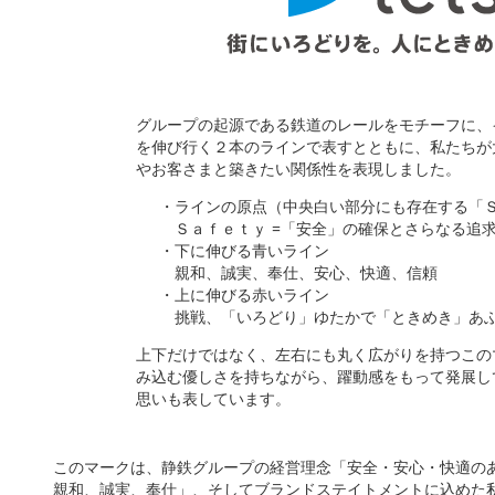
グループの起源である鉄道のレールをモチーフに、
を伸び行く２本のラインで表すとともに、私たちが
やお客さまと築きたい関係性を表現しました。
・ラインの原点（中央白い部分にも存在する「
Ｓａｆｅｔｙ =「安全」の確保とさらなる追
・下に伸びる青いライン
親和、誠実、奉仕、安心、快適、信頼
・上に伸びる赤いライン
挑戦、「いろどり」ゆたかで「ときめき」あ
上下だけではなく、左右にも丸く広がりを持つこの
み込む優しさを持ちながら、躍動感をもって発展し
思いも表しています。
このマークは、静鉄グループの経営理念「安全・安心・快適の
親和、誠実、奉仕」、そしてブランドステイトメントに込めた