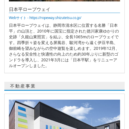
日本平ロープウェイ
Webサイト - https://ropeway.shizutetsu.co.jp/
日本平ロープウェイは、静岡市清水区に位置する名勝「日本
平」の山頂と、2010年に国宝に指定された徳川家康ゆかりの
史跡「久能山東照宮」を結ぶ、全長1065mのロープウェイで
す。四季折々姿を変える屏風谷、駿河湾から遠く伊豆半島、
御前崎を望みながらの空中遊覧を楽しめます。2019年12月、
さらなる安全性と快適性の向上のため約30年ぶりに新型のゴ
ンドラを導入し、2021年3月には「日本平駅」をリニューア
ルオープンしました。
不動産事業