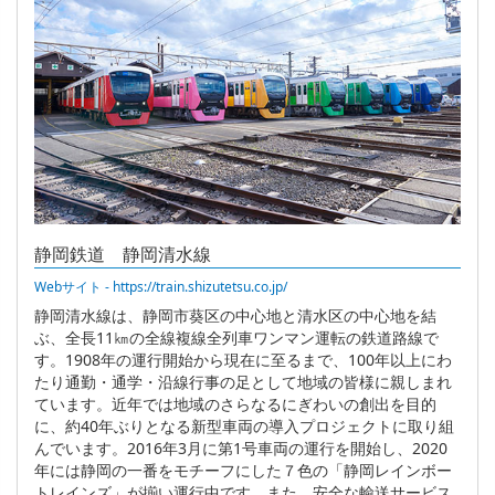
静岡鉄道 静岡清水線
Webサイト - https://train.shizutetsu.co.jp/
静岡清水線は、静岡市葵区の中心地と清水区の中心地を結
ぶ、全長11㎞の全線複線全列車ワンマン運転の鉄道路線で
す。1908年の運行開始から現在に至るまで、100年以上にわ
たり通勤・通学・沿線行事の足として地域の皆様に親しまれ
ています。近年では地域のさらなるにぎわいの創出を目的
に、約40年ぶりとなる新型車両の導入プロジェクトに取り組
んでいます。2016年3月に第1号車両の運行を開始し、2020
年には静岡の一番をモチーフにした７色の「静岡レインボー
トレインズ」が揃い運行中です。また、安全な輸送サービス