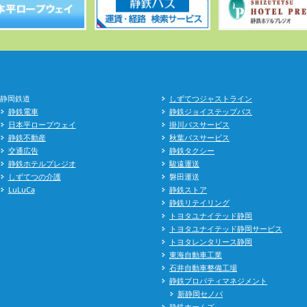
静岡鉄道
しずてつジャストライン
静鉄電車
静鉄ジョイステップバス
日本平ロープウェイ
掛川バスサービス
静鉄不動産
秋葉バスサービス
交通広告
静鉄タクシー
静鉄ホテルプレジオ
駿遠運送
しずてつの介護
磐田運送
LuLuCa
静鉄ストア
静鉄リテイリング
トヨタユナイテッド静岡
トヨタユナイテッド静岡サービス
トヨタレンタリース静岡
東海自動車工業
石井自動車整備工場
静鉄プロパティマネジメント
新静岡セノバ
静鉄ホームズ