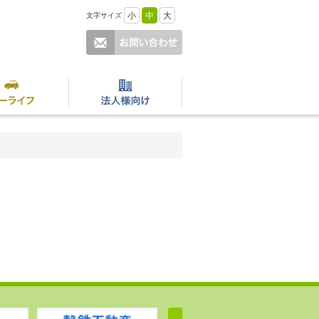
小
中
大
文字サイズ