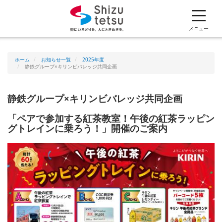
ホーム
メニュー
企業情報
ホーム
お知らせ一覧
2025年度
静鉄グループ×キリンビバレッジ共同企画
採用情報
静鉄グループ×キリンビバレッジ共同企画
「ペアで参加する紅茶教室！午後の紅茶ラッピン
安全報告書
グトレインに乗ろう！」開催のご案内
電子公告
静鉄グループ各社の事業