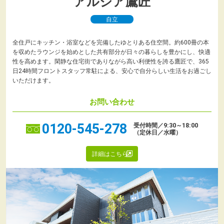
アルシア鷹匠
自立
全住戸にキッチン・浴室などを完備したゆとりある住空間。約600冊の本
を収めたラウンジを始めとした共有部分が日々の暮らしを豊かにし、快適
性を高めます。閑静な住宅街でありながら高い利便性を誇る鷹匠で、365
日24時間フロントスタッフ常駐による、安心で自分らしい生活をお過ごし
いただけます。
お問い合わせ
0120-545-278
受付時間／9:30～18:00
（定休日／水曜）
詳細はこちら