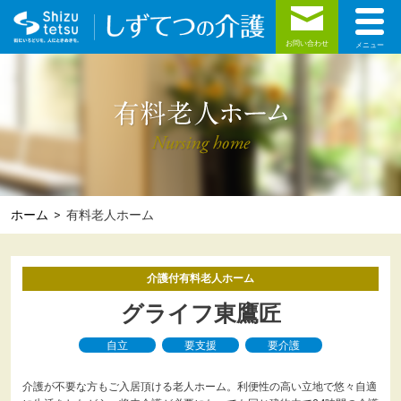
toggle
naviga
お問い合わせ
ホーム
> 有料老人ホーム
介護付有料老人ホーム
グライフ東鷹匠
自立
要支援
要介護
介護が不要な方もご入居頂ける老人ホーム。利便性の高い立地で悠々自適