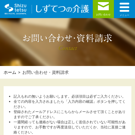
toggle
naviga
お問い合わせ
ホーム
> お問い合わせ・資料請求
記入もれの無いようお願いします。必須項目は必ずご入力ください。
全ての内容を入力されましたら「入力内容の確認」ボタンを押してく
ださい。
登録されたメールアドレスにこちらからメールさせて頂くことがあり
ますのでご了承ください。
一週間経っても連絡がない場合は正しく送信されていない可能性があ
りますので、お手数ですが再度送信していただくか、当社に直接ご連
絡ください。