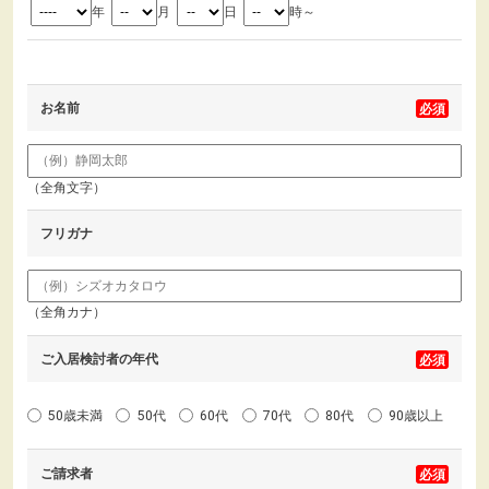
年
月
日
時～
お名前
（全角文字）
フリガナ
（全角カナ）
ご入居検討者の年代
50歳未満
50代
60代
70代
80代
90歳以上
ご請求者