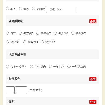
本人
親族
その他
要介護認定
自立
要支援1
要支援2
要介護1
要介護2
要介護3
要介護4
要介護5
入居希望時期
なるべく早く
半年以内
一年以内
一年以上先
郵便番号
-
（半角数字）
住所